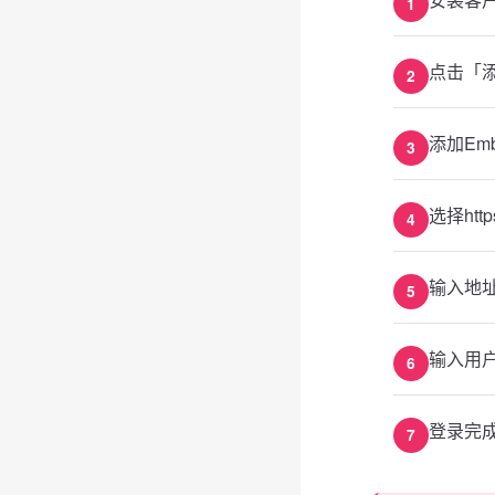
点击「
添加Em
选择http
输入地
输入用
登录完