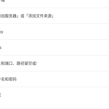
添加服务器」或「添加文件来源」
by
s
址和端口、路径留空或/
户名和密码
成