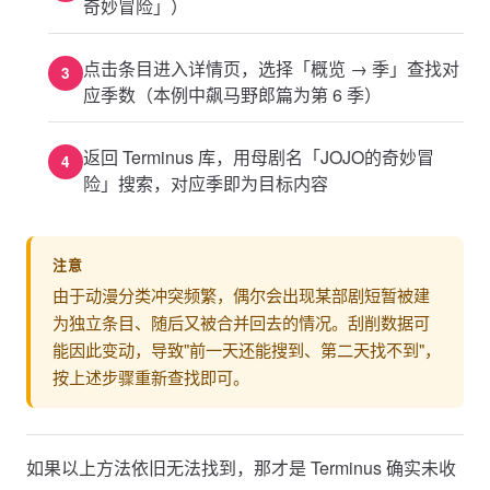
奇妙冒险」）
点击条目进入详情页，选择「概览 → 季」查找对
应季数（本例中飙马野郎篇为第 6 季）
返回 Terminus 库，用母剧名「JOJO的奇妙冒
险」搜索，对应季即为目标内容
注意
由于动漫分类冲突频繁，偶尔会出现某部剧短暂被建
为独立条目、随后又被合并回去的情况。刮削数据可
能因此变动，导致"前一天还能搜到、第二天找不到"，
按上述步骤重新查找即可。
如果以上方法依旧无法找到，那才是 Terminus 确实未收