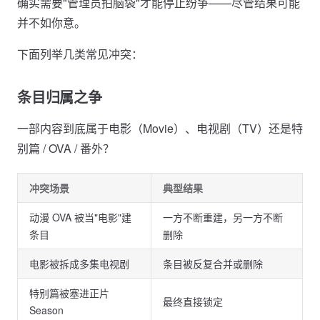
确实需要"管理员拍脑袋"才能停止纷争——尽管结果可能
并不如你意。
下面列举几类常见冲突：
条目归属之争
一部内容到底属于电影（Movie）、电视剧（TV）还是特
别篇 / OVA / 番外？
冲突场景
典型结果
动漫 OVA 被当"电影"建
一方不断重建，另一方不断
条目
删除
电影被拆成多集电视剧
条目被反复合并或删除
特别篇被塞进正片
最终直接锁定
Season